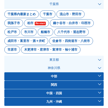
千葉県
千葉県内最新まとめ
千葉市
流山市・野田市
我孫子市
柏市
鎌ケ谷市・白井市・印西市
Re-start
松戸市
市川市
船橋市
八千代市・習志野市
成田市・富里市・酒々井町
佐倉市・四街道市・八街市
市原市
木更津市・君津市・富津市・袖ケ浦市
東京都
神奈川県
中部
関西
中国・四国
九州・沖縄