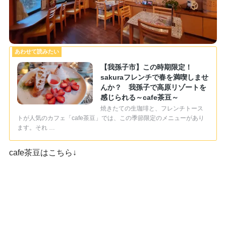
【我孫子市】この時期限定！
sakuraフレンチで春を満喫しませ
んか？ 我孫子で高原リゾートを
感じられる～cafe茶豆～
焼きたての生珈琲と、フレンチトース
トが人気のカフェ「cafe茶豆」では、この季節限定のメニューがあり
ます。それ …
cafe茶豆はこちら↓