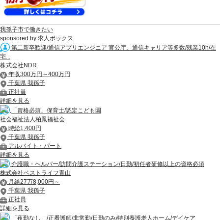
我孫子市で働きたい
sponsored by 求人ボックス
第二新卒歓迎/通信アプリエンジニア 官公庁、通信キャリア等多数/残業10h/在
宅...
株式会社NDR
年収300万円～400万円
千葉県 我孫子
正社員
詳細を見る
「資格必須」保育士/認定こども園
社会福祉法人柏鳳福祉会
時給1,400円
千葉県 我孫子
アルバイト・パート
詳細を見る
介護職・ヘルパー/訪問介護ステーション/日勤/初任者研修以上の資格必須
株式会社ベストライフ青山
月給27万8,000円～
千葉県 我孫子
正社員
詳細を見る
「夜勤なし」/正看護師/非常勤/日勤のみ/特別養護老人ホーム/デイケア