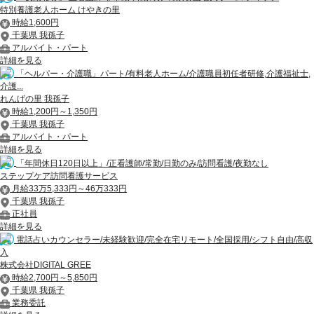
特別養護老人ホーム けやきの里
時給1,600円
千葉県 我孫子
アルバイト・パート
詳細を見る
「ヘルパー・介護職」パート/有料老人ホーム/介護職員初任者研修,介護福祉士,
介護...
れんげの里 我孫子
時給1,200円～1,350円
千葉県 我孫子
アルバイト・パート
詳細を見る
「年間休日120日以上」/正看護師/常勤/日勤のみ/訪問看護/夜勤なし
ステップケア訪問看護サービス
月給33万5,333円～46万333円
千葉県 我孫子
正社員
詳細を見る
電話占いカウンセラー/未経験歓迎/完全在宅リモート/全国採用/シフト自由/高収
入
株式会社DIGITAL GREE
時給2,700円～5,850円
千葉県 我孫子
業務委託