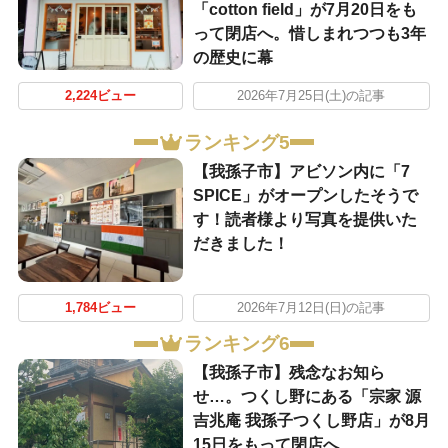
「cotton field」が7月20日をも
って閉店へ。惜しまれつつも3年
の歴史に幕
2,224ビュー
2026年7月25日(土)の記事
ランキング5
​【我孫子市】アビソン内に「7
SPICE」がオープンしたそうで
す！読者様より写真を提供いた
だきました！
1,784ビュー
2026年7月12日(日)の記事
ランキング6
【我孫子市】残念なお知ら
せ…。つくし野にある「宗家 源
吉兆庵 我孫子つくし野店」が8月
15日をもって閉店へ