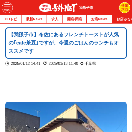
我孫子市
GOトピ
最新News
求人
開店/閉店
お店News
お店みち
【我孫子市】布佐にあるフレンチトーストが人気
の｢cafe茶豆｣ですが、今週のごはんのランチもオ
ススメです
2025/01/12 14:41
2025/01/13 11:40
千葉県