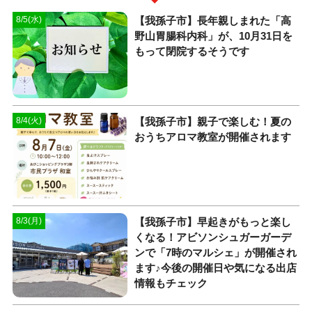
【我孫子市】長年親しまれた「高
8/5(水)
野山胃腸科内科」が、10月31日を
もって閉院するそうです
【我孫子市】親子で楽しむ！夏の
8/4(火)
おうちアロマ教室が開催されます
​【我孫子市】早起きがもっと楽し
8/3(月)
くなる！アビソンシュガーガーデ
ンで「7時のマルシェ」が開催され
ます♪今後の開催日や気になる出店
情報もチェック