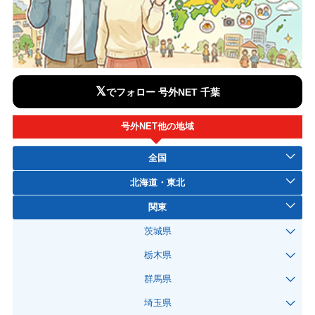
𝕏
でフォロー 号外NET 千葉
号外NET他の地域
全国
北海道・東北
関東
茨城県
栃木県
群馬県
埼玉県