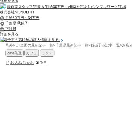
詳細を見る
軽作業スタッフ/高収入/月給30万円～/個室社宅あり/シンプルワーク/工場
株式会社MONOLITH
月給30万円～34万円
千葉県 我孫子
正社員
詳細を見る
我孫子市の高時給の求人情報を見る
号外NET全国の最新記事一覧
>
千葉県最新記事一覧
>
我孫子市記事一覧
>
お店みち
cafe茶豆
カフェ
ランチ
お店みちゃお
あき