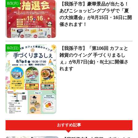
​【我孫子市】豪華景品が当たる！
8/3(月)
あびこショッピングプラザで「夏
の大抽選会」が8月15日・16日に開
催されます！
​【我孫子市】「第106回 カフェと
8/2(日)
雑貨のウイング 手づくりまるし
ぇ」が8月7日(金)・8(土)に開催さ
れます
おすすめ記事