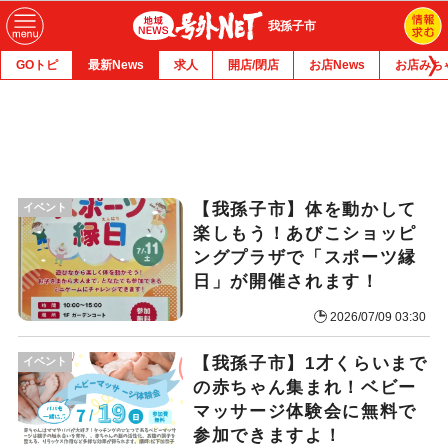
我孫子市
GOトピ
最新News
求人
開店/閉店
お店News
お店みち
【我孫子市】​体を動かして
イベント
楽しもう！あびこショッピ
ングプラザで「スポーツ縁
日」が開催されます！
2026/07/09 03:30
【我孫子市】1才くらいまで
イベント
の赤ちゃん集まれ！ベビー
マッサージ体験会に無料で
参加できますよ！