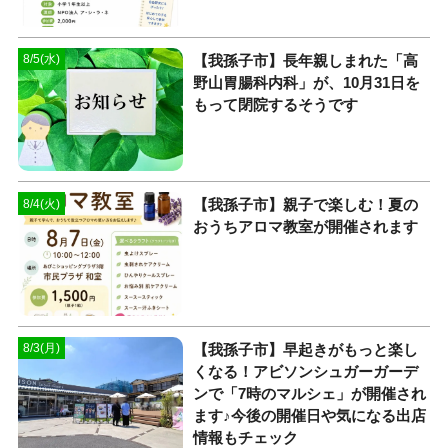
【我孫子市】長年親しまれた「高
8/5(水)
野山胃腸科内科」が、10月31日を
もって閉院するそうです
【我孫子市】親子で楽しむ！夏の
8/4(火)
おうちアロマ教室が開催されます
​【我孫子市】早起きがもっと楽し
8/3(月)
くなる！アビソンシュガーガーデ
ンで「7時のマルシェ」が開催され
ます♪今後の開催日や気になる出店
情報もチェック