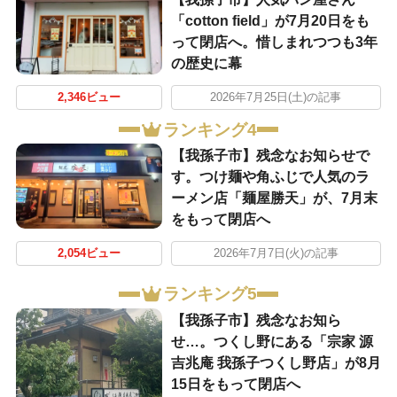
「cotton field」が7月20日をも
って閉店へ。惜しまれつつも3年
の歴史に幕
2,346ビュー
2026年7月25日(土)の記事
ランキング4
​【我孫子市】残念なお知らせで
す。つけ麺や角ふじで人気のラ
ーメン店「麺屋勝天」が、7月末
をもって閉店へ
2,054ビュー
2026年7月7日(火)の記事
ランキング5
【我孫子市】残念なお知ら
せ…。つくし野にある「宗家 源
吉兆庵 我孫子つくし野店」が8月
15日をもって閉店へ