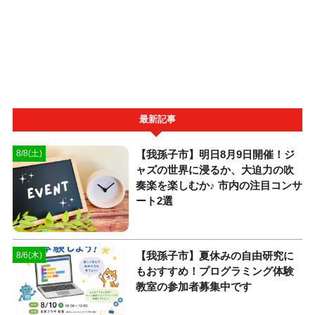
最新記事
​【我孫子市】明日8月9日開催！ジ
8/8(土)
ャズの世界に浸るか、大迫力の吹
奏楽を楽しむか♪ 市内の注目コンサ
ート2選
【我孫子市】夏休みの自由研究に
8/6(木)
もおすすめ！プログラミング体験
教室の参加者募集中です