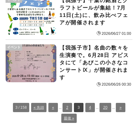
​【我孫子】千葉の銘酒とク
ラフトビールが集結！7月
11日(土)に、飲み比べフェ
アが開催されます
2026/06/27 01:00
​【我孫子市】名曲の数々を
イベント
生演奏で。6月28日 アビス
タにて「あびこの小さなコ
ンサートⅨ」が開催されま
す
2026/06/26 00:30
3 / 158
« 先頭
«
...
2
3
4
...
20
...
»
最後 »