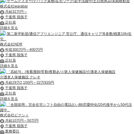
ゲームテスター/デバッグ業務/在宅ワーク/若手活躍中/土日祝休み/未経験歓迎
株式会社warabar
月給32万円～
千葉県 我孫子
正社員
詳細を見る
第二新卒歓迎/通信アプリエンジニア 官公庁、通信キャリア等多数/残業10h/在
宅...
株式会社NDR
年収300万円～400万円
千葉県 我孫子
正社員
詳細を見る
「高給与」/准看護師/常勤/夜勤あり/老人保健施設/介護老人保健施設
介護老人保健施設 クレオ
月給29万2,100円～32万920円
千葉県 我孫子
正社員
詳細を見る
「全国採用」完全在宅シフト自由の電話占い師/恋愛特化/20代後半から50代活
躍中...
株式会社ピクシィ
月給10万円～50万円
千葉県 我孫子
業務委託