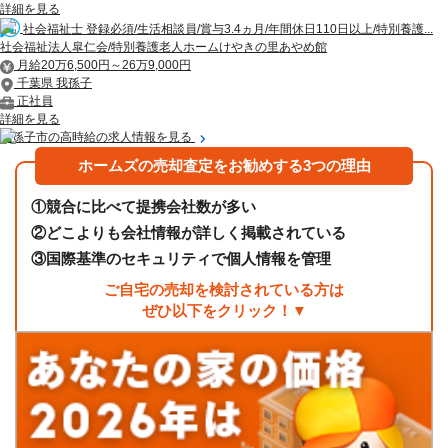
詳細を見る
社会福祉士 登録必須/生活相談員/賞与3.4ヵ月/年間休日110日以上/特別養護...
社会福祉法人皐仁会/特別養護老人ホームけやきの里あやめ館
月給20万6,500円～26万9,000円
千葉県 我孫子
正社員
詳細を見る
我孫子市の高時給の求人情報を見る
ホームズの売却査定をお勧めする3つの理由
①
競合に比べて提携会社数が多い
②
どこよりも会社情報が詳しく掲載されている
③
国際基準のセキュリティで個人情報を管理
ご自宅の売却を検討されている方は
ぜひ以下をクリック！▼