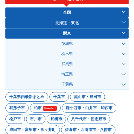
全国
北海道・東北
関東
茨城県
栃木県
群馬県
埼玉県
千葉県
千葉県内最新まとめ
千葉市
流山市・野田市
我孫子市
柏市
鎌ケ谷市・白井市・印西市
Re-start
松戸市
市川市
船橋市
八千代市・習志野市
成田市・富里市・酒々井町
佐倉市・四街道市・八街市