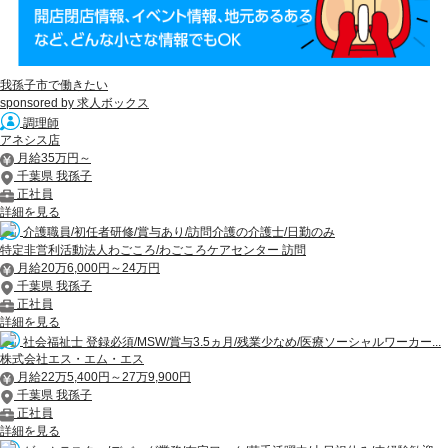
我孫子市で働きたい
sponsored by 求人ボックス
調理師
アネシス店
月給35万円～
千葉県 我孫子
正社員
詳細を見る
介護職員/初任者研修/賞与あり/訪問介護の介護士/日勤のみ
特定非営利活動法人わごころ/わごころケアセンター 訪問
月給20万6,000円～24万円
千葉県 我孫子
正社員
詳細を見る
社会福祉士 登録必須/MSW/賞与3.5ヵ月/残業少なめ/医療ソーシャルワーカー...
株式会社エス・エム・エス
月給22万5,400円～27万9,900円
千葉県 我孫子
正社員
詳細を見る