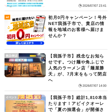
2026/07/07 23:41
初月0円キャンペーン！号外
ad
NET我孫子市で、貴店の情
報を地域のお客様へ届けま
せんか？
​【我孫子市】残念なお知ら
開店/閉店
せです。つけ麺や角ふじで
人気のラーメン店「麺屋勝
天」が、7月末をもって閉店
へ
2026/07/07 14:00
【我孫子市】総計​1,810本当
イベント
たります！アビイクオーレ
で「夏の抽選会」が開催さ