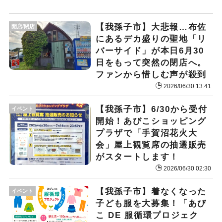
​【我孫子市】大悲報…布佐
開店/閉店
にあるデカ盛りの聖地「リ
バーサイド」が本日6月30
日をもって突然の閉店へ。
ファンから惜しむ声が殺到
2026/06/30 13:41
​【我孫子市】6/30から受付
イベント
開始！あびこショッピング
プラザで「手賀沼花火大
会」屋上観覧席の抽選販売
がスタートします！
2026/06/30 02:30
【我孫子市】​着なくなった
イベント
子ども服を大募集！「あび
こ DE 服循環プロジェク