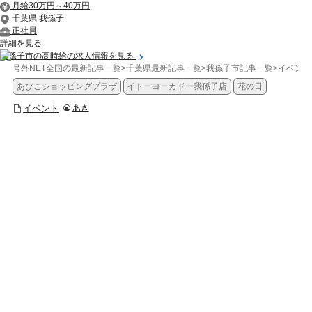
月給30万円～40万円
千葉県 我孫子
正社員
詳細を見る
我孫子市の高時給の求人情報を見る
号外NET全国の最新記事一覧
>
千葉県最新記事一覧
>
我孫子市記事一覧
>
イベント
あびこショッピングプラザ
イトーヨーカドー我孫子店
花の日
イベント
あき