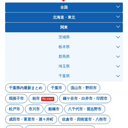
全国
北海道・東北
関東
茨城県
栃木県
群馬県
埼玉県
千葉県
千葉県内最新まとめ
千葉市
流山市・野田市
我孫子市
柏市
鎌ケ谷市・白井市・印西市
Re-start
松戸市
市川市
船橋市
八千代市・習志野市
成田市・富里市・酒々井町
佐倉市・四街道市・八街市