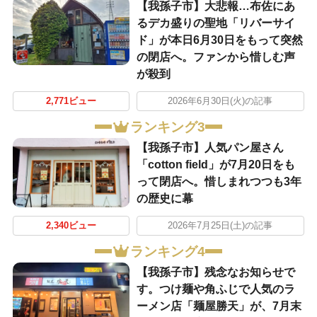
​【我孫子市】大悲報…布佐にあ
るデカ盛りの聖地「リバーサイ
ド」が本日6月30日をもって突然
の閉店へ。ファンから惜しむ声
が殺到
2,771ビュー
2026年6月30日(火)の記事
ランキング3
​【我孫子市】人気パン屋さん
「cotton field」が7月20日をも
って閉店へ。惜しまれつつも3年
の歴史に幕
2,340ビュー
2026年7月25日(土)の記事
ランキング4
​【我孫子市】残念なお知らせで
す。つけ麺や角ふじで人気のラ
ーメン店「麺屋勝天」が、7月末