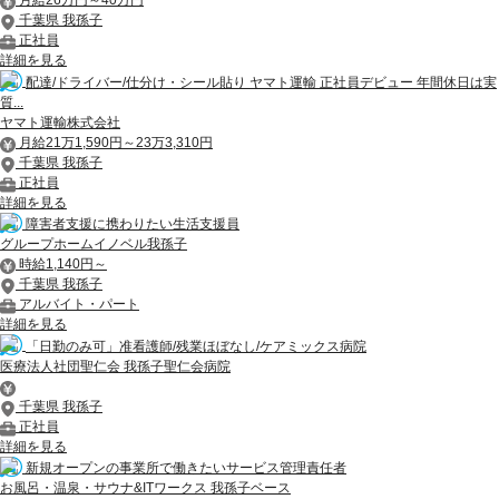
月給26万円～40万円
千葉県 我孫子
正社員
詳細を見る
配達/ドライバー/仕分け・シール貼り ヤマト運輸 正社員デビュー 年間休日は実
質...
ヤマト運輸株式会社
月給21万1,590円～23万3,310円
千葉県 我孫子
正社員
詳細を見る
障害者支援に携わりたい生活支援員
グループホームイノベル我孫子
時給1,140円～
千葉県 我孫子
アルバイト・パート
詳細を見る
「日勤のみ可」准看護師/残業ほぼなし/ケアミックス病院
医療法人社団聖仁会 我孫子聖仁会病院
千葉県 我孫子
正社員
詳細を見る
新規オープンの事業所で働きたいサービス管理責任者
お風呂・温泉・サウナ&ITワークス 我孫子ベース