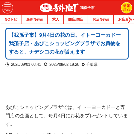
我孫子市
GOトピ
最新News
求人
開店/閉店
お店News
お店みち
【我孫子市】9月4日の花の日。イトーヨーカドー
我孫子店・あびこショッピングプラザでお買物を
すると、ナデシコの花が貰えます
2025/09/01 03:41
2025/09/02 19:28
千葉県
あびこショッピングプラザでは、イトーヨーカドーと専
門店の企画として、每月4日にお花をプレゼントしていま
す。