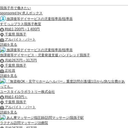
我孫子市で働きたい
sponsored by 求人ボックス
放課後等デイサービスの児童指導員/指導員
すてっぷプラス我孫子教室
時給1,200円～1,400円
千葉県 我孫子
アルバイト・パート
詳細を見る
放課後等デイサービスの児童指導員/指導員
放課後等デイサービス・児童発達支援 ハンドレッド我孫子
月給26万円～31万円
千葉県 我孫子
正社員
詳細を見る
「無資格OK・見守りホームヘルパー」重度訪問介護/週1日から/急な出費があ
っても...
ユースタイルラボラトリー株式会社
時給1,410円～
千葉県 我孫子
アルバイト・パート
詳細を見る
あん摩マッサージ指圧師/訪問マッサージ/我孫子駅
ラクナル訪問マッサージ治療院