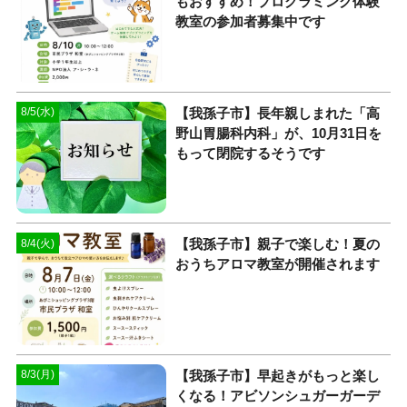
もおすすめ！プログラミング体験
教室の参加者募集中です
【我孫子市】長年親しまれた「高
8/5(水)
野山胃腸科内科」が、10月31日を
もって閉院するそうです
【我孫子市】親子で楽しむ！夏の
8/4(火)
おうちアロマ教室が開催されます
​【我孫子市】早起きがもっと楽し
8/3(月)
くなる！アビソンシュガーガーデ