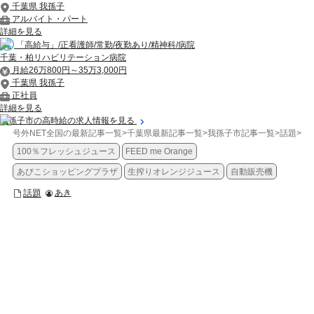
千葉県 我孫子
アルバイト・パート
詳細を見る
「高給与」/正看護師/常勤/夜勤あり/精神科/病院
千葉・柏リハビリテーション病院
月給26万800円～35万3,000円
千葉県 我孫子
正社員
詳細を見る
我孫子市の高時給の求人情報を見る
号外NET全国の最新記事一覧
>
千葉県最新記事一覧
>
我孫子市記事一覧
>
話題
>
【
100％フレッシュジュース
FEED me Orange
あびこショッピングプラザ
生搾りオレンジジュース
自動販売機
話題
あき