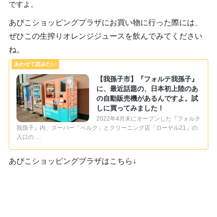
ですよ。
あびこショッピングプラザにお買い物に行った際には、
ぜひこの生搾りオレンジジュースを飲んでみてください
ね。
【我孫子市】『フォルテ我孫子』
に、最近話題の、日本初上陸のあ
の自動販売機があるんですよ。試
しに買ってみました！
2022年4月末にオープンした『フォルテ
我孫子』内、スーパー「ベルク」とクリーニング店「ローヤル21」の
入口の …
あびこショッピングプラザはこちら↓