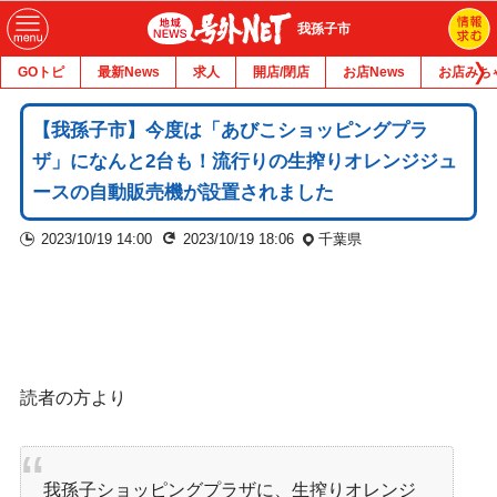
我孫子市
GOトピ
最新News
求人
開店/閉店
お店News
お店みち
【我孫子市】今度は「あびこショッピングプラ
ザ」になんと2台も！流行りの生搾りオレンジジュ
ースの自動販売機が設置されました
2023/10/19 14:00
2023/10/19 18:06
千葉県
読者の方より
我孫子ショッピングプラザに、生搾りオレンジ