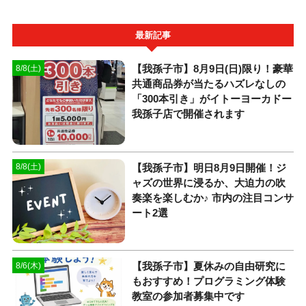
最新記事
​【我孫子市】8月9日(日)限り！豪華
8/8(土)
共通商品券が当たるハズレなしの
「300本引き」がイトーヨーカドー
我孫子店で開催されます
​【我孫子市】明日8月9日開催！ジ
8/8(土)
ャズの世界に浸るか、大迫力の吹
奏楽を楽しむか♪ 市内の注目コンサ
ート2選
【我孫子市】夏休みの自由研究に
8/6(木)
もおすすめ！プログラミング体験
教室の参加者募集中です