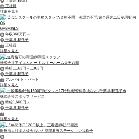
千葉県 我孫子
正社員
詳細を見る
英会話スクールの事務スタッフ/資格不問・英語力不問/完全週休二日制/即応募
OK
GABA柏LS
年収360万円～
千葉県 我孫子
正社員
詳細を見る
無資格可の調理師/調理スタッフ
株式会社アイエムオー ミルキーホーム天王台園
時給1,163円～1,363円
千葉県 我孫子
アルバイト・パート
詳細を見る
一般事務/時給1600円!ピタッと17時終業!資料作成など!/千葉県/我孫子市
株式会社スタッフサービス
時給1,600円～
千葉県 我孫子
詳細を見る
「年間休日120日以上」正看護師/訪問看護
医療法人社団大榎会らいと訪問看護ステーション我孫子