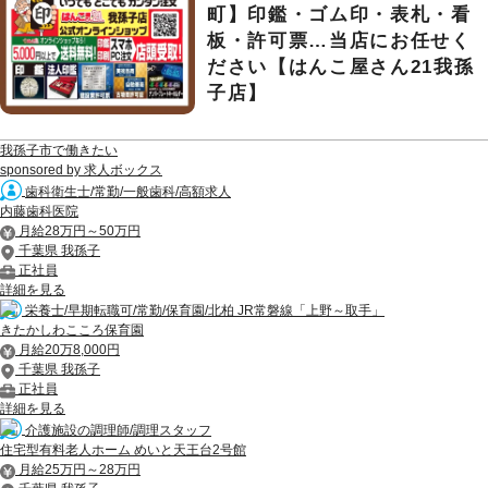
町】印鑑・ゴム印・表札・看
板・許可票…当店にお任せく
ださい【はんこ屋さん21我孫
子店】
我孫子市で働きたい
sponsored by 求人ボックス
歯科衛生士/常勤/一般歯科/高額求人
内藤歯科医院
月給28万円～50万円
千葉県 我孫子
正社員
詳細を見る
栄養士/早期転職可/常勤/保育園/北柏 JR常磐線「上野～取手」
きたかしわこころ保育園
月給20万8,000円
千葉県 我孫子
正社員
詳細を見る
介護施設の調理師/調理スタッフ
住宅型有料老人ホーム めいと天王台2号館
月給25万円～28万円