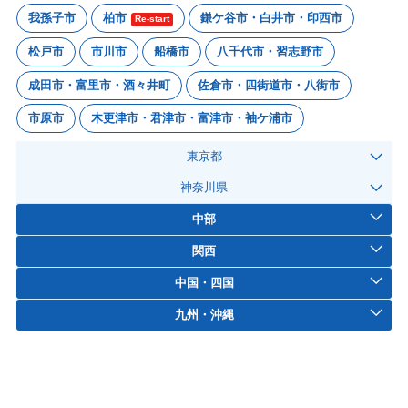
我孫子市
柏市
鎌ケ谷市・白井市・印西市
Re-start
松戸市
市川市
船橋市
八千代市・習志野市
成田市・富里市・酒々井町
佐倉市・四街道市・八街市
市原市
木更津市・君津市・富津市・袖ケ浦市
東京都
神奈川県
中部
関西
中国・四国
九州・沖縄